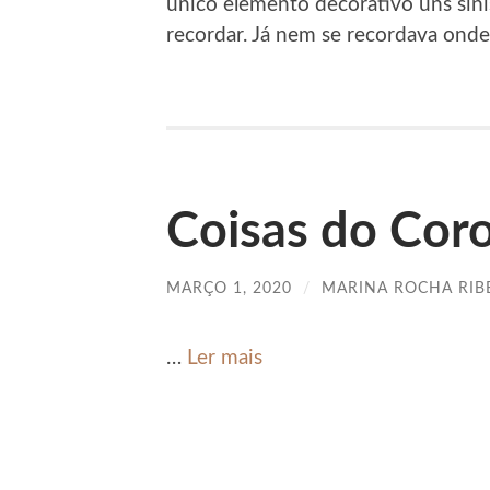
único elemento decorativo uns sini
recordar. Já nem se recordava ond
Coisas do Cor
MARÇO 1, 2020
/
MARINA ROCHA RIB
…
Ler mais