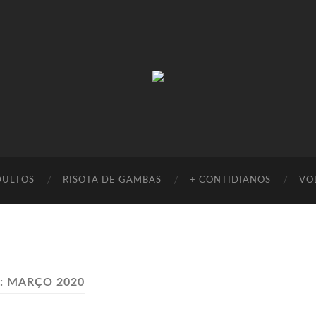
Absinto
Muito
DULTOS
RISOTA DE GAMBAS
+ CONTIDIANOS
VO
:
MARÇO 2020