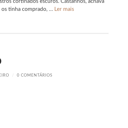
stros cortinados escuros. Castanhos, achava
e os tinha comprado, …
Ler mais
o
EIRO
/
0 COMENTÁRIOS