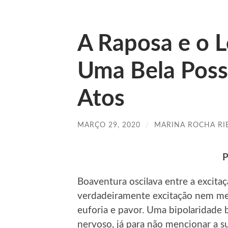
A Raposa e o 
Uma Bela Possi
Atos
MARÇO 29, 2020
/
MARINA ROCHA RI
P
Boaventura oscilava entre a excita
verdadeiramente excitação nem med
euforia e pavor. Uma bipolaridade 
nervoso, já para não mencionar a s