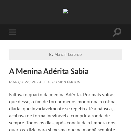
Absinto
Muito
Toggle
Toggle
search
mobile
field
menu
By Mancini Lorenzo
A Menina Adérita Sabia
MARÇO 26, 2023
/
0 COMENTÁRIOS
Faltava o quarto da menina Adérita. Por mais voltas
que desse, a fim de tornar menos monótona a rotina
diária, que invariavelmente se repetia até à náusea,
acabava de forma inevitável a cumprir a ronda de
sempre. Todos os dias, após concluída a limpeza dos
quartos, dizia para si mesma que na manhã seguinte