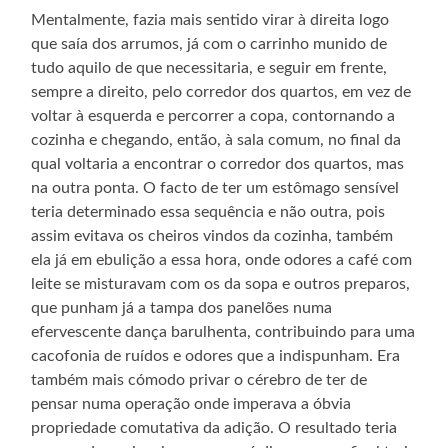
Mentalmente, fazia mais sentido virar à direita logo
que saía dos arrumos, já com o carrinho munido de
tudo aquilo de que necessitaria, e seguir em frente,
sempre a direito, pelo corredor dos quartos, em vez de
voltar à esquerda e percorrer a copa, contornando a
cozinha e chegando, então, à sala comum, no final da
qual voltaria a encontrar o corredor dos quartos, mas
na outra ponta. O facto de ter um estômago sensível
teria determinado essa sequência e não outra, pois
assim evitava os cheiros vindos da cozinha, também
ela já em ebulição a essa hora, onde odores a café com
leite se misturavam com os da sopa e outros preparos,
que punham já a tampa dos panelões numa
efervescente dança barulhenta, contribuindo para uma
cacofonia de ruídos e odores que a indispunham. Era
também mais cómodo privar o cérebro de ter de
pensar numa operação onde imperava a óbvia
propriedade comutativa da adição. O resultado teria