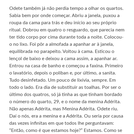
Odete também já não perdia tempo a olhar os quartos.
Sabia bem por onde começar. Abriu a janela, puxou a
roupa da cama para trás e deu início ao seu próprio
ritual. Dobrou em quatro o resguardo, que parecia nem
ter tido corpo por cima durante toda a noite. Colocou-
o no lixo. Foi pôr a almofada a apanhar ar à janela,
equilibrada no parapeito. Voltou à cama. Esticou o
lençol de baixo e deixou a cama assim, a apanhar ar.
Entrou na casa de banho e começou a faxina. Primeiro
o lavatório, depois o poliban e, por último, a sanita.
Tudo desinfetado. Um pouco de lixívia, sempre. Em
todo o lado. Era dia de substituir as toalhas. Por ser o
último dos quatros, só já tinha as que tinham bordado
o número do quarto, 29, e o nome da menina Adérita.
Não apenas Adérita, mas Menina Adérita. Odete riu.
Daí o nós, era a menina e a Adérita. Ou seria por causa
das vezes infinitas em que todos lhe perguntavam:
“Então, como é que estamos hoje?” Estamos. Como se