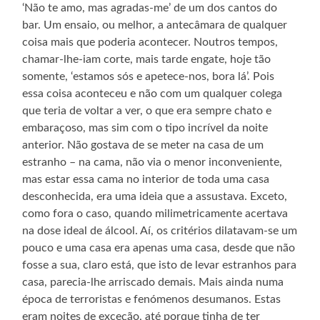
‘Não te amo, mas agradas-me’ de um dos cantos do
bar. Um ensaio, ou melhor, a antecâmara de qualquer
coisa mais que poderia acontecer. Noutros tempos,
chamar-lhe-iam corte, mais tarde engate, hoje tão
somente, ‘estamos sós e apetece-nos, bora lá’. Pois
essa coisa aconteceu e não com um qualquer colega
que teria de voltar a ver, o que era sempre chato e
embaraçoso, mas sim com o tipo incrível da noite
anterior. Não gostava de se meter na casa de um
estranho – na cama, não via o menor inconveniente,
mas estar essa cama no interior de toda uma casa
desconhecida, era uma ideia que a assustava. Exceto,
como fora o caso, quando milimetricamente acertava
na dose ideal de álcool. Aí, os critérios dilatavam-se um
pouco e uma casa era apenas uma casa, desde que não
fosse a sua, claro está, que isto de levar estranhos para
casa, parecia-lhe arriscado demais. Mais ainda numa
época de terroristas e fenómenos desumanos. Estas
eram noites de exceção, até porque tinha de ter