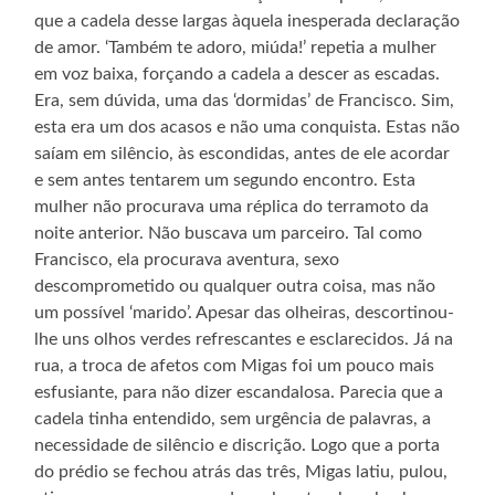
que a cadela desse largas àquela inesperada declaração
de amor. ‘Também te adoro, miúda!’ repetia a mulher
em voz baixa, forçando a cadela a descer as escadas.
Era, sem dúvida, uma das ‘dormidas’ de Francisco. Sim,
esta era um dos acasos e não uma conquista. Estas não
saíam em silêncio, às escondidas, antes de ele acordar
e sem antes tentarem um segundo encontro. Esta
mulher não procurava uma réplica do terramoto da
noite anterior. Não buscava um parceiro. Tal como
Francisco, ela procurava aventura, sexo
descomprometido ou qualquer outra coisa, mas não
um possível ‘marido’. Apesar das olheiras, descortinou-
lhe uns olhos verdes refrescantes e esclarecidos. Já na
rua, a troca de afetos com Migas foi um pouco mais
esfusiante, para não dizer escandalosa. Parecia que a
cadela tinha entendido, sem urgência de palavras, a
necessidade de silêncio e discrição. Logo que a porta
do prédio se fechou atrás das três, Migas latiu, pulou,