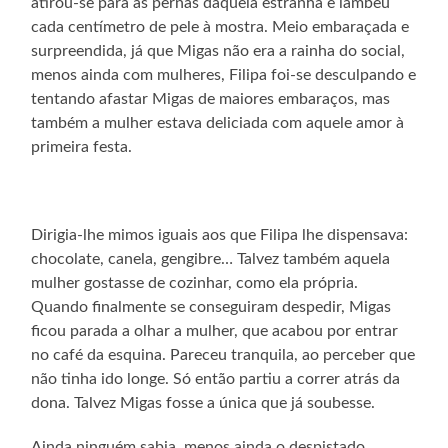
atirou-se para as pernas daquela estranha e lambeu
cada centímetro de pele à mostra. Meio embaraçada e
surpreendida, já que Migas não era a rainha do social,
menos ainda com mulheres, Filipa foi-se desculpando e
tentando afastar Migas de maiores embaraços, mas
também a mulher estava deliciada com aquele amor à
primeira festa.
Dirigia-lhe mimos iguais aos que Filipa lhe dispensava:
chocolate, canela, gengibre… Talvez também aquela
mulher gostasse de cozinhar, como ela própria.
Quando finalmente se conseguiram despedir, Migas
ficou parada a olhar a mulher, que acabou por entrar
no café da esquina. Pareceu tranquila, ao perceber que
não tinha ido longe. Só então partiu a correr atrás da
dona. Talvez Migas fosse a única que já soubesse.
Ainda ninguém sabia, menos ainda o despistado