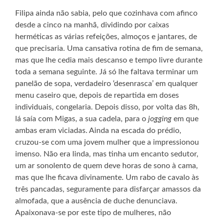
Filipa ainda não sabia, pelo que cozinhava com afinco
desde a cinco na manhã, dividindo por caixas
herméticas as várias refeições, almoços e jantares, de
que precisaria. Uma cansativa rotina de fim de semana,
mas que lhe cedia mais descanso e tempo livre durante
toda a semana seguinte. Já só lhe faltava terminar um
panelão de sopa, verdadeiro ‘desenrasca’ em qualquer
menu caseiro que, depois de repartida em doses
individuais, congelaria. Depois disso, por volta das 8h,
lá saía com Migas, a sua cadela, para o
jogging
em que
ambas eram viciadas. Ainda na escada do prédio,
cruzou-se com uma jovem mulher que a impressionou
imenso. Não era linda, mas tinha um encanto sedutor,
um ar sonolento de quem deve horas de sono à cama,
mas que lhe ficava divinamente. Um rabo de cavalo às
três pancadas, seguramente para disfarçar amassos da
almofada, que a ausência de duche denunciava.
Apaixonava-se por este tipo de mulheres, não