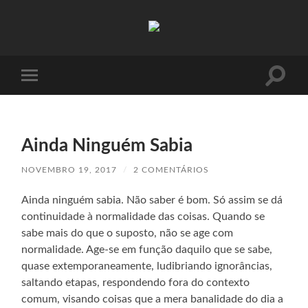
Absinto
Muito
Toggle
Toggle
search
mobile
field
menu
Ainda Ninguém Sabia
NOVEMBRO 19, 2017
/
2 COMENTÁRIOS
Ainda ninguém sabia. Não saber é bom. Só assim se dá
continuidade à normalidade das coisas. Quando se
sabe mais do que o suposto, não se age com
normalidade. Age-se em função daquilo que se sabe,
quase extemporaneamente, ludibriando ignorâncias,
saltando etapas, respondendo fora do contexto
comum, visando coisas que a mera banalidade do dia a