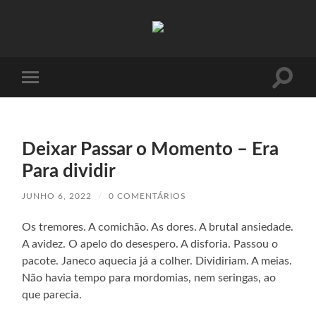
Absinto
Muito
Toggle
Toggle
search
mobile
field
menu
Deixar Passar o Momento – Era
Para dividir
JUNHO 6, 2022
/
0 COMENTÁRIOS
Os tremores. A comichão. As dores. A brutal ansiedade.
A avidez. O apelo do desespero. A disforia. Passou o
pacote. Janeco aquecia já a colher. Dividiriam. A meias.
Não havia tempo para mordomias, nem seringas, ao
que parecia.