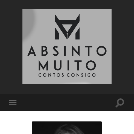
Absinto
Muito
Toggle
Toggle
search
mobile
field
menu