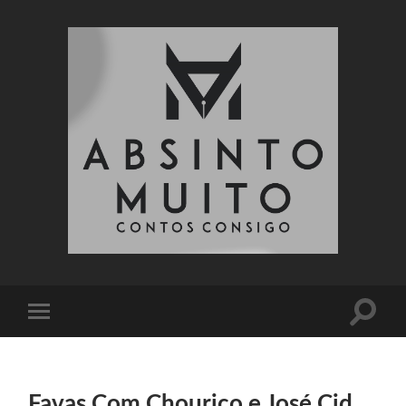
Absinto
Muito
Toggle
Toggle
search
mobile
field
menu
Favas Com Chouriço e José Cid