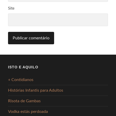
Site
ISTO E AQUILO
+ Contidianos
Histórias Infantis para Adultos
Risota de Gambas
Vodka estás perdoada