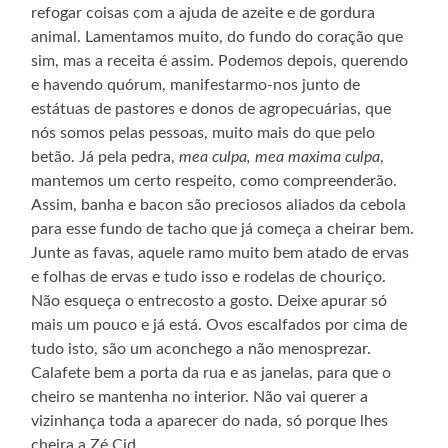
refogar coisas com a ajuda de azeite e de gordura
animal. Lamentamos muito, do fundo do coração que
sim, mas a receita é assim. Podemos depois, querendo
e havendo quórum, manifestarmo-nos junto de
estátuas de pastores e donos de agropecuárias, que
nós somos pelas pessoas, muito mais do que pelo
betão. Já pela pedra,
mea culpa, mea maxima culpa
,
mantemos um certo respeito, como compreenderão.
Assim, banha e bacon são preciosos aliados da cebola
para esse fundo de tacho que já começa a cheirar bem.
Junte as favas, aquele ramo muito bem atado de ervas
e folhas de ervas e tudo isso e rodelas de chouriço.
Não esqueça o entrecosto a gosto. Deixe apurar só
mais um pouco e já está. Ovos escalfados por cima de
tudo isto, são um aconchego a não menosprezar.
Calafete bem a porta da rua e as janelas, para que o
cheiro se mantenha no interior. Não vai querer a
vizinhança toda a aparecer do nada, só porque lhes
cheira a Zé Cid.