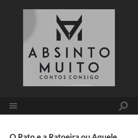
Absinto
Muito
Toggle
Toggle
search
mobile
field
menu
O Rato e a Ratoeira ou Aquele