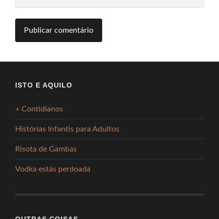
ISTO E AQUILO
+ Contidianos
Histórias Infantis para Adultos
Risota de Gambas
Vodka estás perdoada