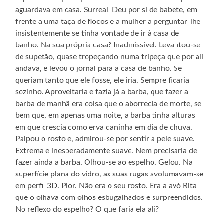
aguardava em casa. Surreal. Deu por si de babete, em
frente a uma taça de flocos e a mulher a perguntar-lhe
insistentemente se tinha vontade de ir à casa de
banho. Na sua própria casa? Inadmissível. Levantou-se
de supetão, quase tropeçando numa tripeça que por ali
andava, e levou o jornal para a casa de banho. Se
queriam tanto que ele fosse, ele iria. Sempre ficaria
sozinho. Aproveitaria e fazia já a barba, que fazer a
barba de manhã era coisa que o aborrecia de morte, se
bem que, em apenas uma noite, a barba tinha alturas
em que crescia como erva daninha em dia de chuva.
Palpou o rosto e, admirou-se por sentir a pele suave.
Extrema e inesperadamente suave. Nem precisaria de
fazer ainda a barba. Olhou-se ao espelho. Gelou. Na
superfície plana do vidro, as suas rugas avolumavam-se
em perfil 3D. Pior. Não era o seu rosto. Era a avó Rita
que o olhava com olhos esbugalhados e surpreendidos.
No reflexo do espelho? O que faria ela ali?