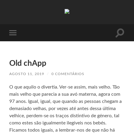
Absinto
Muito
Toggle
Toggle
search
mobile
field
menu
Old chApp
AGOSTO 11, 2019
/
0 COMENTÁRIOS
O que aquilo o divertia. Ver-se assim, mais velho. Tão
mais velho que parecia a sua avó materna, agora com
97 anos. Igual, igual, que quando as pessoas chegam a
demasiado velhas, por vezes até antes dessa última
velhice, perdem-se os traços distintivo de género, tal
como estes são igualmente ilegíveis nos bebés.
Ficamos todos iguais, a lembrar-nos de que não há