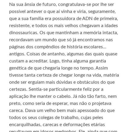
Na sua ânsia de futuro, congratulava-se por lhe ser
possível antever o que aí vinha e viria, seguramente,
que a sua família era possuidora de ADN de primeira,
resistente, e todos os mais velhos chegavam a idades
dinossauricas. Os que mantinham a memória intacta,
recordavam um mundo que só já encontramos nas
páginas dos compêndios de história escolares…
antigos. Coisas de antanho, algumas das quais quase
custam a acreditar. Logo, tinha alguma garantia
genética de que chegaria longe no tempo. Assim
tivesse tanta certeza de chegar longe na vida, matéria
onde ser erguiam mais dúvidas e obstáculos do que
certezas. Sentia-se particularmente feliz por a
aplicação lhe manter o cabelo. Já não tão farto, nem
preto, como seria de esperar, mas não o projetava
careca. Dava um velho bem mais apessoado do que
todos os seus colegas de trabalho, cujas peles
encarquilhadas, carecas e deformações etárias
resultavam em idosos medonhos. Ele, ainda que com