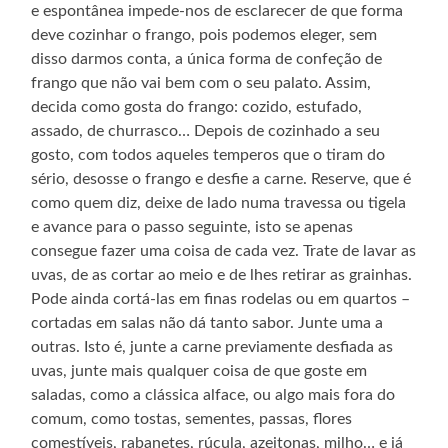
e espontânea impede-nos de esclarecer de que forma
deve cozinhar o frango, pois podemos eleger, sem
disso darmos conta, a única forma de confeção de
frango que não vai bem com o seu palato. Assim,
decida como gosta do frango: cozido, estufado,
assado, de churrasco… Depois de cozinhado a seu
gosto, com todos aqueles temperos que o tiram do
sério, desosse o frango e desfie a carne. Reserve, que é
como quem diz, deixe de lado numa travessa ou tigela
e avance para o passo seguinte, isto se apenas
consegue fazer uma coisa de cada vez. Trate de lavar as
uvas, de as cortar ao meio e de lhes retirar as grainhas.
Pode ainda cortá-las em finas rodelas ou em quartos –
cortadas em salas não dá tanto sabor. Junte uma a
outras. Isto é, junte a carne previamente desfiada as
uvas, junte mais qualquer coisa de que goste em
saladas, como a clássica alface, ou algo mais fora do
comum, como tostas, sementes, passas, flores
comestíveis, rabanetes, rúcula, azeitonas, milho… e já