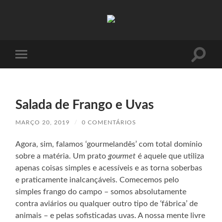
Absinto
Muito
Toggle
Toggle
search
mobile
field
menu
Salada de Frango e Uvas
MARÇO 20, 2019
/
0 COMENTÁRIOS
Agora, sim, falamos ‘gourmelandês’ com total domínio
sobre a matéria. Um prato
gourmet
é aquele que utiliza
apenas coisas simples e acessíveis e as torna soberbas
e praticamente inalcançáveis. Comecemos pelo
simples frango do campo – somos absolutamente
contra aviários ou qualquer outro tipo de ‘fábrica’ de
animais – e pelas sofisticadas uvas. A nossa mente livre