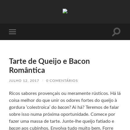
Absinto
Muito
Toggle
Toggle
search
mobile
field
menu
Tarte de Queijo e Bacon
Romântica
JULHO 12, 2017
/
0 COMENTÁRIOS
Ricos sabores provençais ou meramente rústicos. Há lá
coisa melhor do que unir os odores fortes do queijo à
gordura ‘colestroica’ do
bacon
? Ai há? Teremos de falar
sobre isso numa próxima oportunidade. Comece por
fazer uma massa de tarte. Junte-lhe queijo fatiado e
bacon
aos cubinhos. Envolva tudo muito bem. Forre