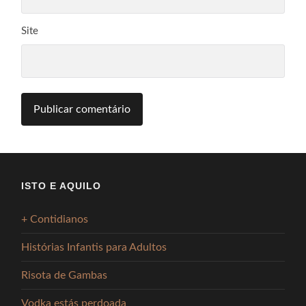
Site
ISTO E AQUILO
+ Contidianos
Histórias Infantis para Adultos
Risota de Gambas
Vodka estás perdoada