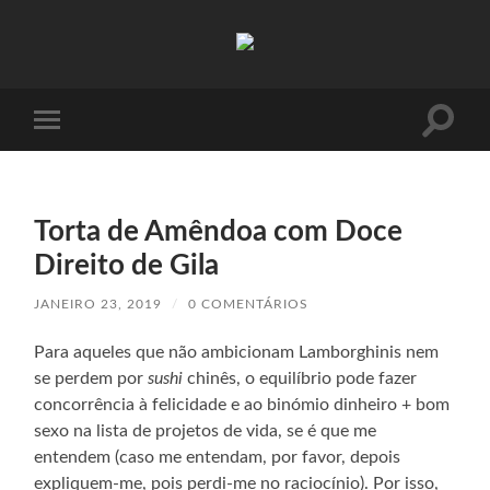
Absinto
Muito
Toggle
Toggle
search
mobile
field
menu
Torta de Amêndoa com Doce
Direito de Gila
JANEIRO 23, 2019
/
0 COMENTÁRIOS
Para aqueles que não ambicionam Lamborghinis nem
se perdem por
sushi
chinês, o equilíbrio pode fazer
concorrência à felicidade e ao binómio dinheiro + bom
sexo na lista de projetos de vida, se é que me
entendem (caso me entendam, por favor, depois
expliquem-me, pois perdi-me no raciocínio). Por isso,