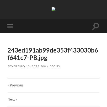
Absinto
Muito
Toggle
Toggle
search
mobile
field
menu
243ed191ab99de353f433030b6
f641c7-PB.jpg
FEVEREIRO 13, 2023
500
x
500 PX
« Previous
Next
»