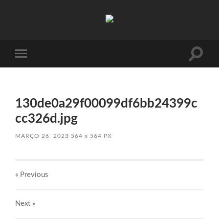
Absinto
Muito
Toggle
Toggle
search
mobile
field
menu
130de0a29f00099df6bb24399c
cc326d.jpg
MARÇO 26, 2023
564
x
564 PX
« Previous
Next
»