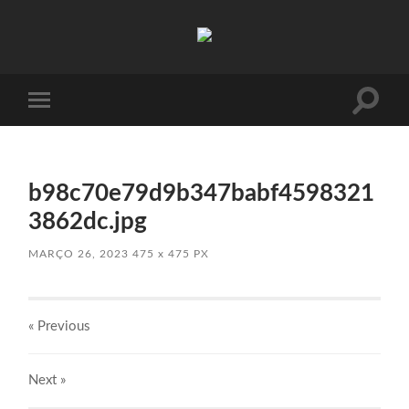
Absinto
Muito
Toggle
Toggle
search
mobile
field
menu
b98c70e79d9b347babf4598321
3862dc.jpg
MARÇO 26, 2023
475
x
475 PX
« Previous
Next
»