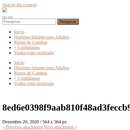
Skip to the content
Absinto
Muito
Toggle
Toggle
Pesquisar
mobile
search
por:
menu
field
Início
Histórias Infantis para Adultos
Risota de Gambas
+ Contidianos
Vodka estás perdoada
Início
Histórias Infantis para Adultos
Risota de Gambas
+ Contidianos
Vodka estás perdoada
8ed6e0398f9aab810f48ad3feccb
Dezembro 20, 2020
/
564
x
564 px
« Previous
attachment
Next
attachment
»