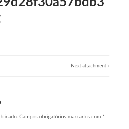
29d28f30a57bdb3
g
Next
attachment
»
o
blicado.
Campos obrigatórios marcados com
*