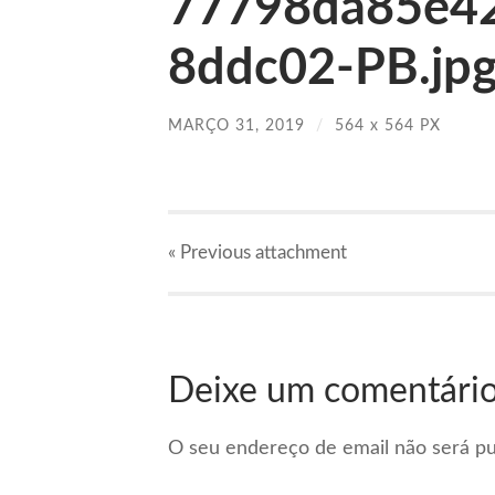
77798da85e4
8ddc02-PB.jp
MARÇO 31, 2019
/
564
x
564 PX
« Previous
attachment
Deixe um comentári
O seu endereço de email não será pu