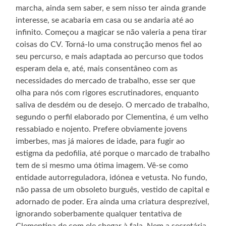
marcha, ainda sem saber, e sem nisso ter ainda grande
interesse, se acabaria em casa ou se andaria até ao
infinito. Começou a magicar se não valeria a pena tirar
coisas do CV. Torná-lo uma construção menos fiel ao
seu percurso, e mais adaptada ao percurso que todos
esperam dela e, até, mais consentâneo com as
necessidades do mercado de trabalho, esse ser que
olha para nós com rigores escrutinadores, enquanto
saliva de desdém ou de desejo. O mercado de trabalho,
segundo o perfil elaborado por Clementina, é um velho
ressabiado e nojento. Prefere obviamente jovens
imberbes, mas já maiores de idade, para fugir ao
estigma da pedofilia, até porque o marcado de trabalho
tem de si mesmo uma ótima imagem. Vê-se como
entidade autorreguladora, idónea e vetusta. No fundo,
não passa de um obsoleto burguês, vestido de capital e
adornado de poder. Era ainda uma criatura desprezível,
ignorando soberbamente qualquer tentativa de
Clementina de com ele chegar à fala. Nem a secretária