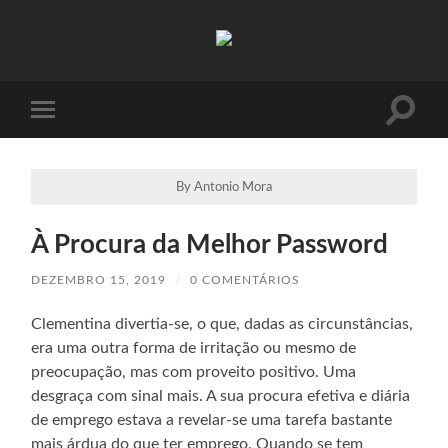
Absinto
Muito
Toggle
Toggle
search
mobile
field
menu
By Antonio Mora
À Procura da Melhor Password
DEZEMBRO 15, 2019
/
0 COMENTÁRIOS
Clementina divertia-se, o que, dadas as circunstâncias,
era uma outra forma de irritação ou mesmo de
preocupação, mas com proveito positivo. Uma
desgraça com sinal mais. A sua procura efetiva e diária
de emprego estava a revelar-se uma tarefa bastante
mais árdua do que ter emprego. Quando se tem