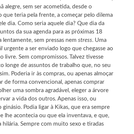
 alegre, sem ser acometida, desde o
o que teria pela frente, a começar pelo dilema
le dia. Como seria aquele dia? Que dia da
suntos da sua agenda para as próximas 18
da lentamente, sem pressas nem
stress
. Uma
l
urgente a ser enviado logo que chegasse ao
 livre. Sem compromissos. Talvez tivesse
ço longe de assuntos de trabalho que, no seu
sim. Poderia ir às compras, ou apenas almoçar
çar de forma convencional, apenas comprar
olher uma sombra agradável, eleger a árvore
ervar a vida dos outros. Apenas isso, ou
 ginásio. Podia ligar à Kikas, que era sempre
e lhe acontecia ou que ela inventava, e que,
a hilária. Sempre com muito sexo e tiradas