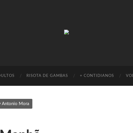
Absinto
Muito
DULTOS
RISOTA DE GAMBAS
+ CONTIDIANOS
VO
y Antonio Mora