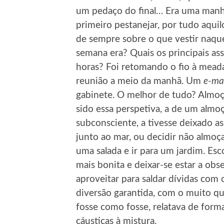
um pedaço do final… Era uma manhã
primeiro pestanejar, por tudo aquil
de sempre sobre o que vestir naque
semana era? Quais os principais as
horas? Foi retomando o fio à mea
reunião a meio da manhã. Um
e-mai
gabinete. O melhor de tudo? Almoço
sido essa perspetiva, a de um almo
subconsciente, a tivesse deixado as
junto ao mar, ou decidir não almo
uma salada e ir para um jardim. Esc
mais bonita e deixar-se estar a obs
aproveitar para saldar dívidas com o
diversão garantida, com o muito qu
fosse como fosse, relatava de form
cáusticas à mistura.