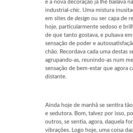
e a nova decoração já lhe bailava n
industrial-
chic
. Uma mistura inusita
em sites de
design
ou ser capa de re
hoje, particularmente sedoso e bri
de que tanto gostava, e pulsava em 
sensação de poder e autossatisfaçã
chão. Recordava cada uma destas se
agrupando-as, reunindo-as num mes
sensação de bem-estar que agora cav
distante.
Ainda hoje de manhã se sentira tão 
e sedutora. Bom, talvez por isso, po
outros, se sentia, agora, daquela f
vibrações. Logo hoje, uma coisa da