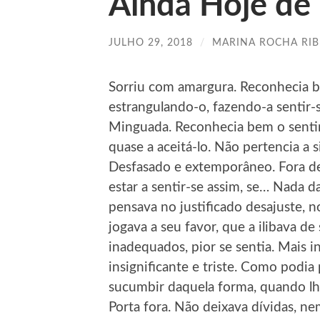
Ainda Hoje d
JULHO 29, 2018
/
MARINA ROCHA RIB
Sorriu com amargura. Reconhecia be
estrangulando-o, fazendo-a sentir-
Minguada. Reconhecia bem o senti
quase a aceitá-lo. Não pertencia a
Desfasado e extemporâneo. Fora d
estar a sentir-se assim, se… Nada d
pensava no justificado desajuste, 
jogava a seu favor, que a ilibava 
inadequados, pior se sentia. Mais 
insignificante e triste. Como podi
sucumbir daquela forma, quando lhe 
Porta fora. Não deixava dívidas, n