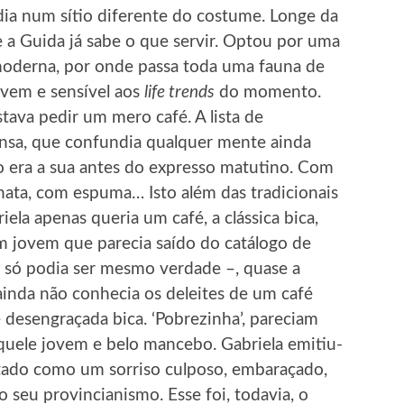
 dia num sítio diferente do costume. Longe da
e a Guida já sabe o que servir. Optou por uma
 moderna, por onde passa toda uma fauna de
vem e sensível aos
life trends
do momento.
stava pedir um mero café. A lista de
ensa, que confundia qualquer mente ainda
 era a sua antes do expresso matutino. Com
nata, com espuma… Isto além das tradicionais
riela apenas queria um café, a clássica bica,
m jovem que parecia saído do catálogo de
 só podia ser mesmo verdade –, quase a
inda não conhecia os deleites de um café
 e desengraçada bica. ‘Pobrezinha’, pareciam
quele jovem e belo mancebo. Gabriela emitiu-
etado como um sorriso culposo, embaraçado,
 seu provincianismo. Esse foi, todavia, o