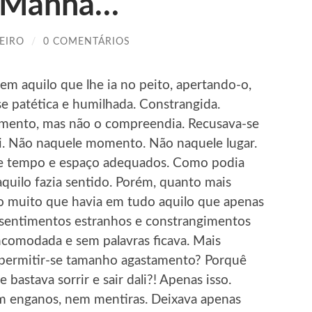
e Manhã…
EIRO
/
0 COMENTÁRIOS
m aquilo que lhe ia no peito, apertando-o,
se patética e humilhada. Constrangida.
mento, mas não o compreendia. Recusava-se
 si. Não naquele momento. Não naquele lugar.
e tempo e espaço adequados. Como podia
aquilo fazia sentido. Porém, quanto mais
no muito que havia em tudo aquilo que apenas
de sentimentos estranhos e constrangimentos
incomodada e sem palavras ficava. Mais
a permitir-se tamanho agastamento? Porquê
bastava sorrir e sair dali?! Apenas isso.
em enganos, nem mentiras. Deixava apenas