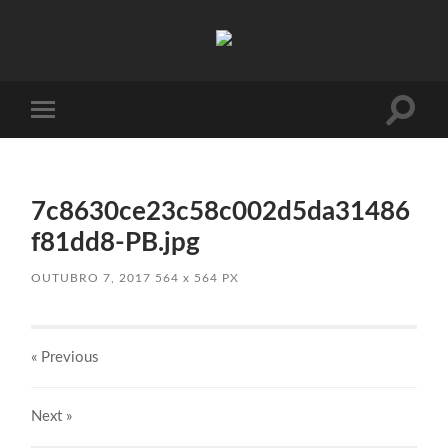
Absinto
Muito
Toggle
Toggle
search
mobile
field
menu
7c8630ce23c58c002d5da31486
f81dd8-PB.jpg
OUTUBRO 7, 2017
564
x
564 PX
« Previous
Next
»