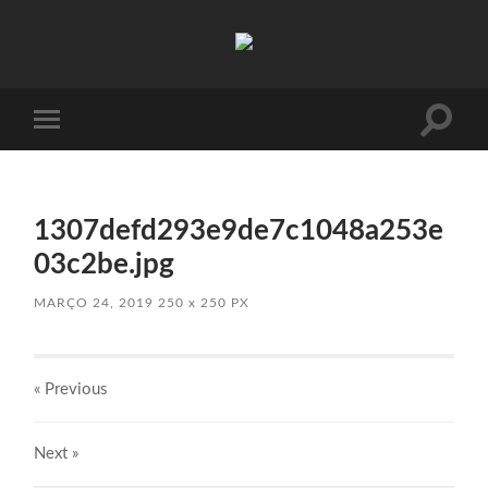
Absinto
Muito
Toggle
Toggle
search
mobile
field
menu
1307defd293e9de7c1048a253e
03c2be.jpg
MARÇO 24, 2019
250
x
250 PX
« Previous
Next
»