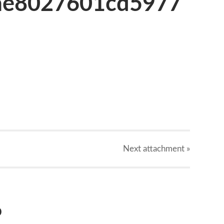
ae8027601cd5977
Next
attachment
»
o