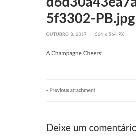
d6d30a43ea7
5f3302-PB.jpg
OUTUBRO 8, 2017
/
564
x
564 PX
A Champagne Cheers!
« Previous
attachment
Deixe um comentári