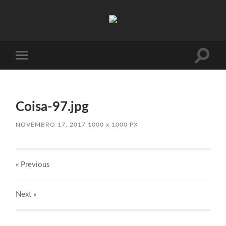
Absinto
Muito
Toggle
Toggle
search
mobile
field
menu
Coisa-97.jpg
NOVEMBRO 17, 2017
1000
x
1000 PX
« Previous
Next
»