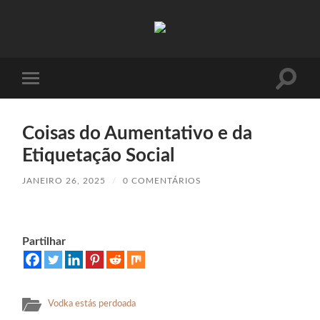
Absinto
Muito
Toggle
Toggle
search
mobile
field
menu
Coisas do Aumentativo e da
Etiquetação Social
JANEIRO 26, 2025
/
0 COMENTÁRIOS
Partilhar
Vodka estás perdoada