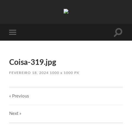
Absinto
Muito
Toggle
Toggle
search
mobile
field
menu
Coisa-319.jpg
FEVEREIRO 18, 2024
1000
x
1000 PX
« Previous
Next
»