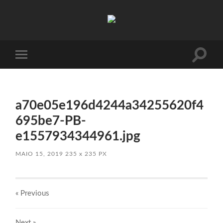
Absinto
Muito
Toggle
Toggle
search
mobile
field
menu
a70e05e196d4244a34255620f4
695be7-PB-
e1557934344961.jpg
MAIO 15, 2019
235
x
235 PX
« Previous
Next
»