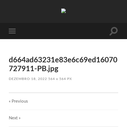
Absinto
Muito
Toggle
Toggle
search
mobile
field
menu
d664ad63231e83e6c69ed16070
727911-PB.jpg
DEZEMBRO 18, 2022
564
x
564 PX
« Previous
Next
»