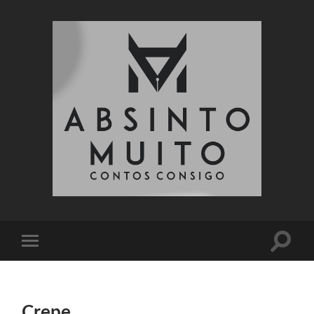
Absinto
Muito
Toggle
Toggle
search
mobile
field
menu
Crepe