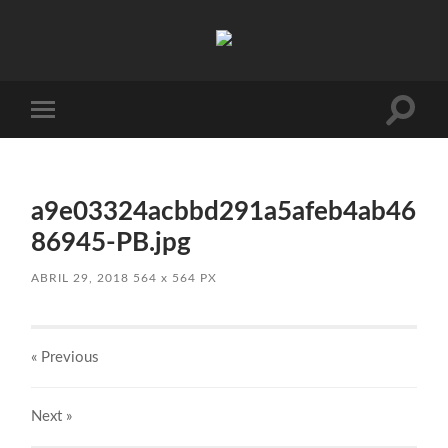
Absinto
Muito
Toggle
Toggle
search
mobile
field
menu
a9e03324acbbd291a5afeb4ab46
86945-PB.jpg
ABRIL 29, 2018
564
x
564 PX
« Previous
Next
»