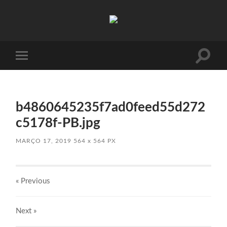
Absinto
Muito
Toggle
Toggle
search
mobile
field
menu
b4860645235f7ad0feed55d272
c5178f-PB.jpg
MARÇO 17, 2019
564
x
564 PX
« Previous
Next
»