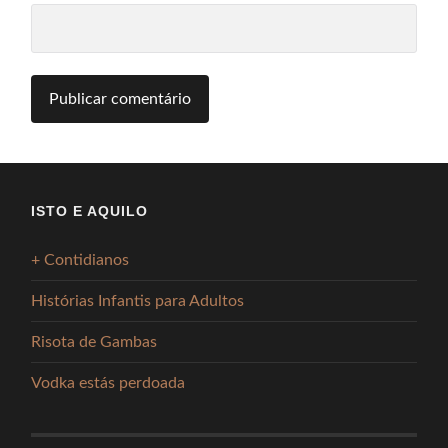
ISTO E AQUILO
+ Contidianos
Histórias Infantis para Adultos
Risota de Gambas
Vodka estás perdoada