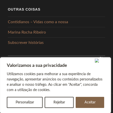
OUTRAS COISAS
Contidianos – Vidas como a nossa
Marina Rocha Ribeiro
Subscrever histórias
Valorizamos a sua privacidade
PARTILHAR
Utilizamos cookies para melhorar a sua experiência de
navegação, apresentar anúncios ou conteúdos personalizados
e analisar o nosso tráfego. Ao clicar em "Aceitar", concorda
com a utilização de cookies.
Personalizar
Rejeitar
Aceitar
© 2026
ABSINTO MUITO
—
TOPO ↑