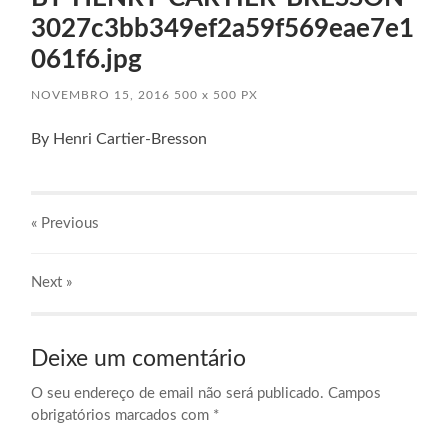
3027c3bb349ef2a59f569eae7e1
061f6.jpg
NOVEMBRO 15, 2016
500
x
500 PX
By Henri Cartier-Bresson
« Previous
Next
»
Deixe um comentário
O seu endereço de email não será publicado.
Campos
obrigatórios marcados com
*