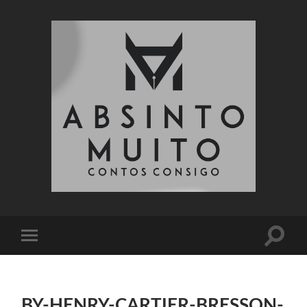
Absinto
Muito
Toggle
Toggle
search
mobile
field
menu
BY-HENRY-CARTIER-BRESSON-