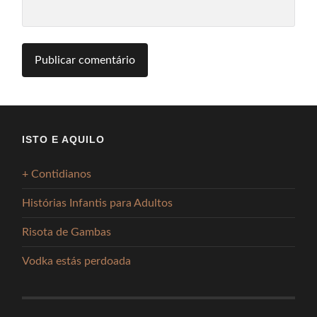
ISTO E AQUILO
+ Contidianos
Histórias Infantis para Adultos
Risota de Gambas
Vodka estás perdoada