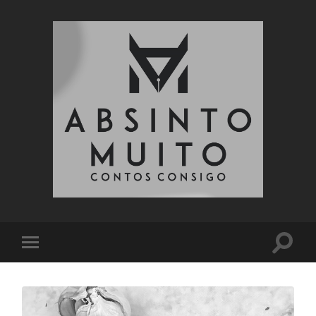
Absinto
Muito
Toggle
Toggle
search
mobile
field
menu