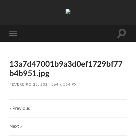
Absinto
Muito
Toggle
Toggle
search
mobile
field
menu
13a7d47001b9a3d0ef1729bf77
b4b951.jpg
FEVEREIRO 25, 2024
564
x
564 PX
« Previous
Next
»