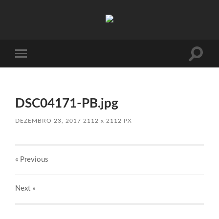
Absinto
Muito
Toggle
Toggle
search
mobile
field
menu
DSC04171-PB.jpg
DEZEMBRO 23, 2017
2112
x
2112 PX
« Previous
Next
»