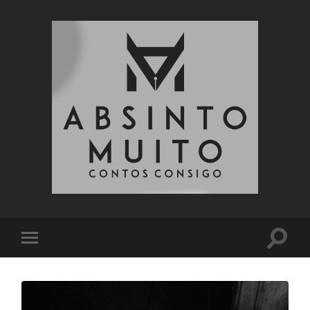
Absinto
Muito
Toggle
Toggle
search
mobile
field
menu