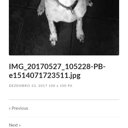
IMG_20170527_105228-PB-
e1514071723511.jpg
DEZEMBRO 23, 2017
100
x
100 PX
« Previous
Next
»