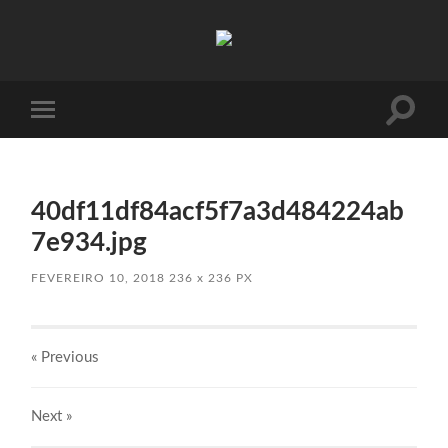
Absinto
Muito
Toggle
Toggle
search
mobile
field
menu
40df11df84acf5f7a3d484224ab
7e934.jpg
FEVEREIRO 10, 2018
236
x
236 PX
« Previous
Next
»