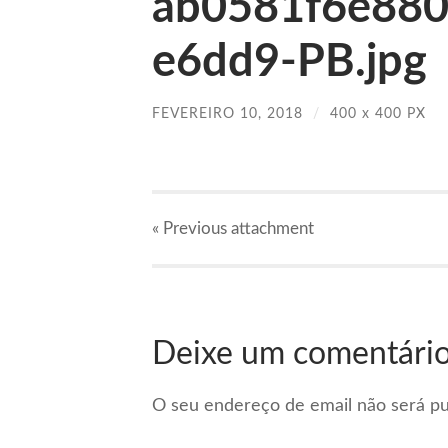
ab0581f6e88
e6dd9-PB.jpg
FEVEREIRO 10, 2018
/
400
x
400 PX
« Previous
attachment
Deixe um comentári
O seu endereço de email não será pu