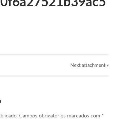
00f6a27521b39ac5
Next
attachment
»
o
blicado.
Campos obrigatórios marcados com
*