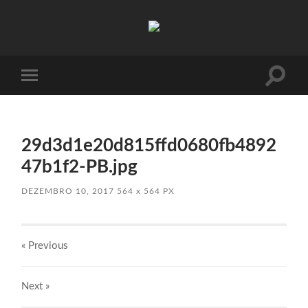
Absinto
Muito
Toggle
Toggle
search
mobile
field
menu
29d3d1e20d815ffd0680fb4892
47b1f2-PB.jpg
DEZEMBRO 10, 2017
564
x
564 PX
« Previous
Next
»