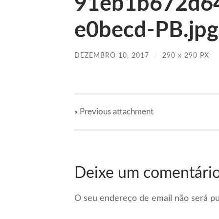
91eb1b672d6
e0becd-PB.jpg
DEZEMBRO 10, 2017
/
290
x
290 PX
« Previous
attachment
Deixe um comentári
O seu endereço de email não será pu