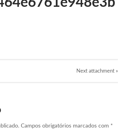
464e6761e948e3b
Next
attachment
»
o
blicado.
Campos obrigatórios marcados com
*