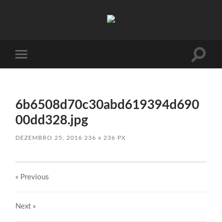
Absinto
Muito
Toggle
Toggle
search
mobile
field
menu
6b6508d70c30abd619394d690
00dd328.jpg
DEZEMBRO 25, 2016
236
x
236 PX
« Previous
Next
»