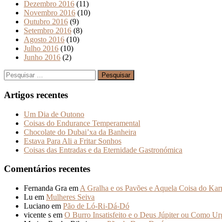
Dezembro 2016
(11)
Novembro 2016
(10)
Outubro 2016
(9)
Setembro 2016
(8)
Agosto 2016
(10)
Julho 2016
(10)
Junho 2016
(2)
Pesquisar
por:
Artigos recentes
Um Dia de Outono
Coisas do Endurance Temperamental
Chocolate do Dubai’xa da Banheira
Estava Para Ali a Fritar Sonhos
Coisas das Entradas e da Eternidade Gastronómica
Comentários recentes
Fernanda Gra
em
A Gralha e os Pavões e Aquela Coisa do Ka
Lu
em
Mulheres Seiva
Luciano
em
Pão de Ló-Ri-Dá-Dó
vicente s
em
O Burro Insatisfeito e o Deus Júpiter ou Como Ur