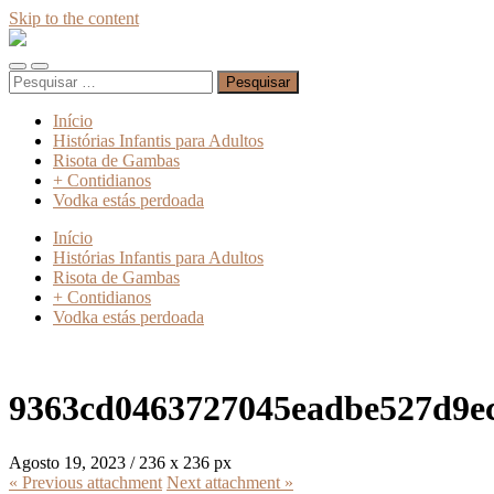
Skip to the content
Absinto
Muito
Toggle
Toggle
Pesquisar
mobile
search
por:
menu
field
Início
Histórias Infantis para Adultos
Risota de Gambas
+ Contidianos
Vodka estás perdoada
Início
Histórias Infantis para Adultos
Risota de Gambas
+ Contidianos
Vodka estás perdoada
9363cd0463727045eadbe527d9e
Agosto 19, 2023
/
236
x
236 px
« Previous
attachment
Next
attachment
»