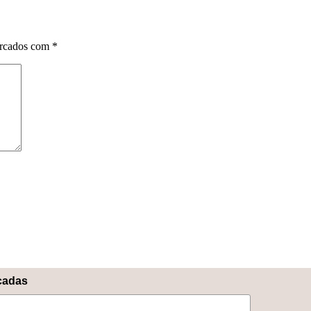
arcados com
*
icadas