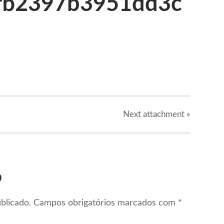
fb2397b3951dd3c
Next
attachment
»
o
blicado.
Campos obrigatórios marcados com
*