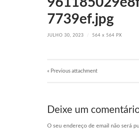
961185029e8
7739ef.jpg
JULHO 30, 2023
/
564
x
564 PX
« Previous
attachment
Deixe um comentári
O seu endereço de email não será pu