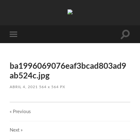
Absinto
Muito
Toggle
Toggle
search
mobile
field
menu
ba1996069076eaf3bcad803ad9
ab524c.jpg
ABRIL 4, 2021
564
x
564 PX
« Previous
Next
»