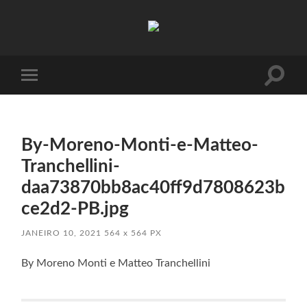
Absinto
Muito
Toggle
Toggle
search
mobile
field
menu
By-Moreno-Monti-e-Matteo-
Tranchellini-
daa73870bb8ac40ff9d7808623b
ce2d2-PB.jpg
JANEIRO 10, 2021
564
x
564 PX
By Moreno Monti e Matteo Tranchellini