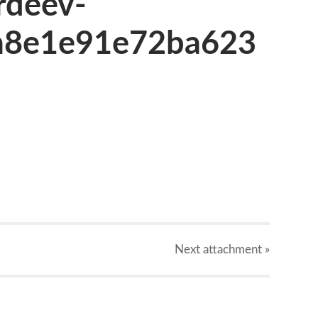
rdeev-
a8e1e91e72ba623
g
Next
attachment
»