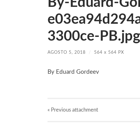
By-Eduard-Go
e03ea94d294
3300ce-PB.jp
AGOSTO 5, 2018
/
564
x
564 PX
By Eduard Gordeev
« Previous
attachment