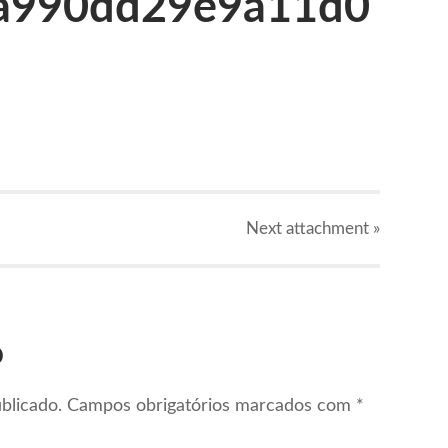
a990dd29e9a11d0
Next
attachment
»
o
blicado.
Campos obrigatórios marcados com
*