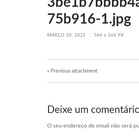
3be1b7bbbb4
75b916-1.jpg
MARÇO 20, 2022
/
564
x
564 PX
« Previous
attachment
Deixe um comentári
O seu endereço de email não será pu