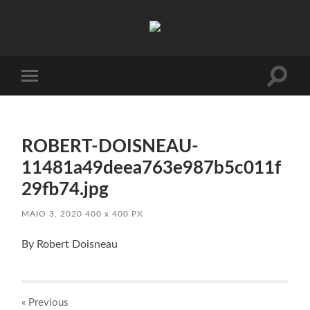
Absinto
Muito
Toggle
Toggle
search
mobile
field
menu
ROBERT-DOISNEAU-
11481a49deea763e987b5c011f
29fb74.jpg
MAIO 3, 2020
400
x
400 PX
By Robert Doisneau
« Previous