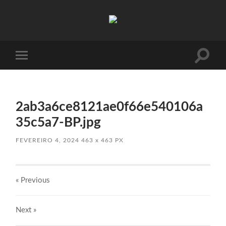
Absinto
Muito
Toggle
Toggle
search
mobile
field
menu
2ab3a6ce8121ae0f66e540106a
35c5a7-BP.jpg
FEVEREIRO 4, 2024
463
x
463 PX
« Previous
Next
»