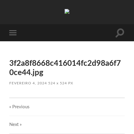
Absinto
Muito
Toggle
Toggle
search
mobile
field
menu
3f2a8f8668c416014fc2d98a6f7
0ce44.jpg
FEVEREIRO 4, 2024
524
x
524 PX
« Previous
Next
»