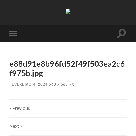
Absinto
Muito
Toggle
Toggle
search
mobile
field
menu
e88d91e8b96fd52f49f503ea2c6
f975b.jpg
FEVEREIRO 4, 2024
563
x
563 PX
« Previous
Next
»