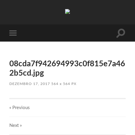
Absinto
Muito
Toggle
Toggle
search
mobile
field
menu
08cda7f942694993c0f815e7a46
2b5cd.jpg
DEZEMBRO 17, 2017
564
x
564 PX
« Previous
Next
»